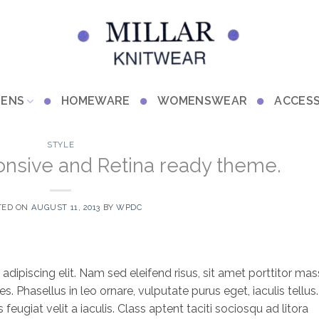
RENS
HOMEWARE
WOMENSWEAR
ACCESS
STYLE
nsive and Retina ready theme.
TED ON
AUGUST 11, 2013
BY
WPDC
dipiscing elit. Nam sed eleifend risus, sit amet porttitor mas
es. Phasellus in leo ornare, vulputate purus eget, iaculis tellus.
eugiat velit a iaculis. Class aptent taciti sociosqu ad litora