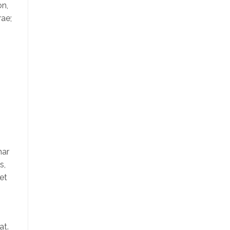
on,
rae;
nar
s,
et
at.