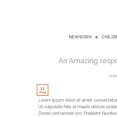
Skip
to
content
NEWBORN
CHILD
An Amazing respo
POS
11
Aug
Lorem ipsum dolor sit amet, consectetur a
Ut vulputate felis at mauris ultrices sodal
Donec sed laoreet orci. Praesent faucibus f