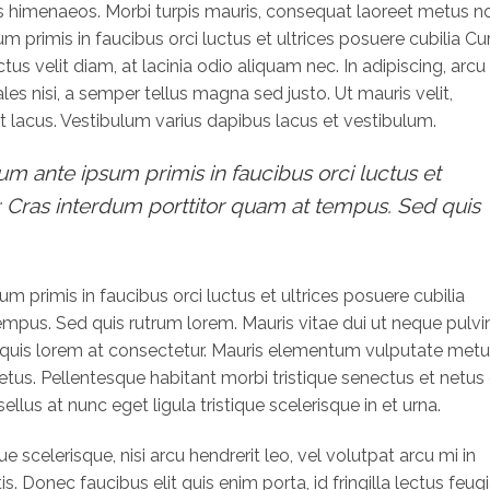
s himenaeos. Morbi turpis mauris, consequat laoreet metus n
m primis in faucibus orci luctus et ultrices posuere cubilia Cu
tus velit diam, at lacinia odio aliquam nec. In adipiscing, arcu
es nisi, a semper tellus magna sed justo. Ut mauris velit,
t lacus. Vestibulum varius dapibus lacus et vestibulum.
um ante ipsum primis in faucibus orci luctus et
e; Cras interdum porttitor quam at tempus. Sed quis
m primis in faucibus orci luctus et ultrices posuere cubilia
empus. Sed quis rutrum lorem. Mauris vitae dui ut neque pulvi
ta quis lorem at consectetur. Mauris elementum vulputate metu
metus. Pellentesque habitant morbi tristique senectus et netus 
lus at nunc eget ligula tristique scelerisque in et urna.
e scelerisque, nisi arcu hendrerit leo, vel volutpat arcu mi in
s. Donec faucibus elit quis enim porta, id fringilla lectus feugi