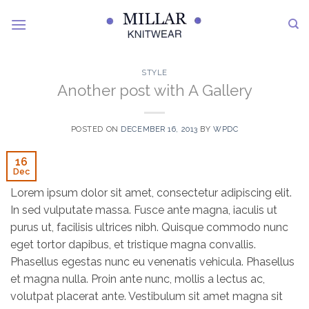
Skip
to
content
STYLE
Another post with A Gallery
POSTED ON
DECEMBER 16, 2013
BY
WPDC
16
Dec
Lorem ipsum dolor sit amet, consectetur adipiscing elit.
In sed vulputate massa. Fusce ante magna, iaculis ut
purus ut, facilisis ultrices nibh. Quisque commodo nunc
eget tortor dapibus, et tristique magna convallis.
Phasellus egestas nunc eu venenatis vehicula. Phasellus
et magna nulla. Proin ante nunc, mollis a lectus ac,
volutpat placerat ante. Vestibulum sit amet magna sit