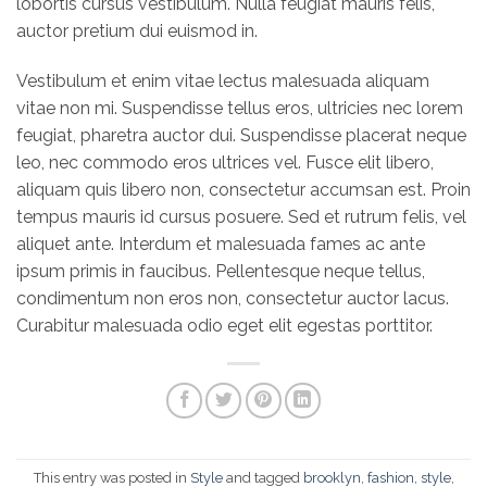
lobortis cursus vestibulum. Nulla feugiat mauris felis,
auctor pretium dui euismod in.
Vestibulum et enim vitae lectus malesuada aliquam
vitae non mi. Suspendisse tellus eros, ultricies nec lorem
feugiat, pharetra auctor dui. Suspendisse placerat neque
leo, nec commodo eros ultrices vel. Fusce elit libero,
aliquam quis libero non, consectetur accumsan est. Proin
tempus mauris id cursus posuere. Sed et rutrum felis, vel
aliquet ante. Interdum et malesuada fames ac ante
ipsum primis in faucibus. Pellentesque neque tellus,
condimentum non eros non, consectetur auctor lacus.
Curabitur malesuada odio eget elit egestas porttitor.
This entry was posted in
Style
and tagged
brooklyn
,
fashion
,
style
,